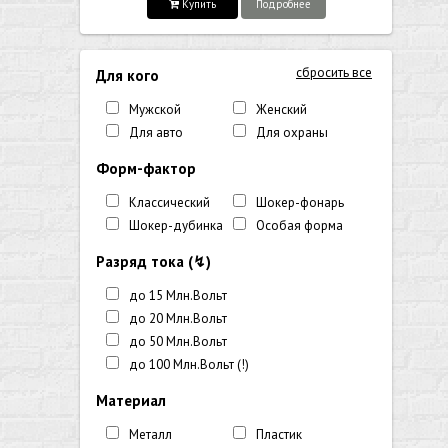
Купить
Подробнее
сбросить все
Для кого
Мужской
Женский
Для авто
Для охраны
Форм-фактор
Классический
Шокер-фонарь
Шокер-дубинка
Особая форма
Разряд тока (↯)
до 15 Млн.Вольт
до 20 Млн.Вольт
до 50 Млн.Вольт
до 100 Млн.Вольт (!)
Материал
Металл
Пластик