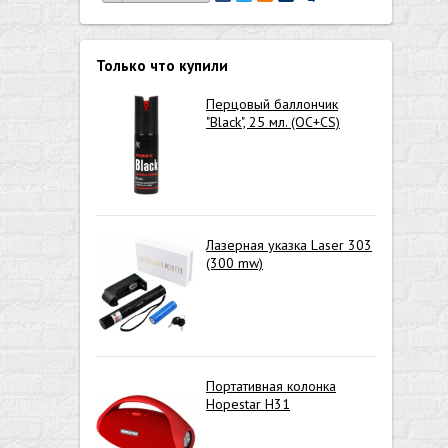
Только что купили
Перцовый баллончик
"Black", 25 мл. (OC+CS)
Лазерная указка Laser 303
(300 mw)
Портативная колонка
Hopestar H31