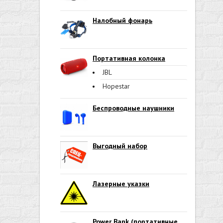
Налобный фонарь
Портативная колонка
JBL
Hopestar
Беспроводные наушники
Выгодный набор
Лазерные указки
Power Bank (портативные