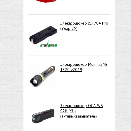
Электрошокер JSJ 704 Pro
(Удар 2У)
Электрошокер Молния YB
1320 v2019
Электрошокер ОСА-WS
928 (YH)
(антивыхватыватель)