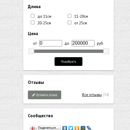
Длина
до 11см
11-20см
20-25см
от 25см
Цена
от
до
руб.
Подобрать
Отзывы
Все отзывы
(34)
Оставить отзыв
Сообщество
Поделиться…