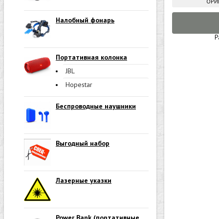
ОРИ
Налобный фонарь
Р
Портативная колонка
JBL
Hopestar
Беспроводные наушники
Выгодный набор
Лазерные указки
Power Bank (портативные