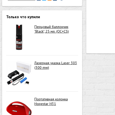
Только что купили
Перцовый баллончик
"Black", 25 мл. (OC+CS)
Лазерная указка Laser 303
(300 mw)
Портативная колонка
Hopestar H31