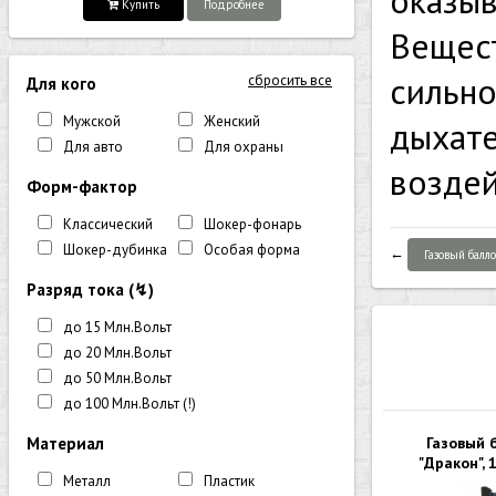
оказыв
Купить
Подробнее
Вещест
сильно
сбросить все
Для кого
Мужской
Женский
дыхате
Для авто
Для охраны
воздей
Форм-фактор
Классический
Шокер-фонарь
Шокер-дубинка
Особая форма
←
Газовый баллон
Разряд тока (↯)
до 15 Млн.Вольт
до 20 Млн.Вольт
до 50 Млн.Вольт
до 100 Млн.Вольт (!)
Материал
Газовый 
"Дракон", 
Металл
Пластик