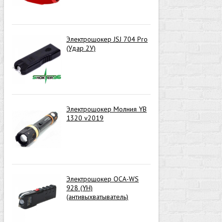
Электрошокер JSJ 704 Pro
(Удар 2У)
Электрошокер Молния YB
1320 v2019
Электрошокер ОСА-WS
928 (YH)
(антивыхватыватель)