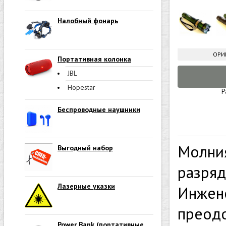
Налобный фонарь
ОРИ
Портативная колонка
JBL
Hopestar
Р
Беспроводные наушники
Молния
Выгодный набор
разряд
Лазерные указки
Инжене
преод
Power Bank (портативные