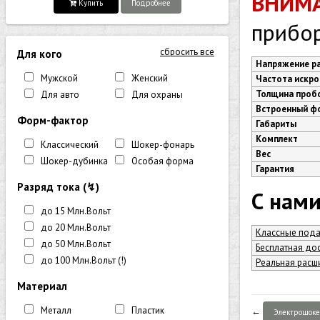
ВНИМА
Купить
Подробнее
прибор
сбросить все
Для кого
Напряжение р
Мужской
Женский
Частота искр
Толщина проб
Для авто
Для охраны
Встроенный ф
Форм-фактор
Габариты
Комплект
Классический
Шокер-фонарь
Вес
Шокер-дубинка
Особая форма
Гарантия
Разряд тока (↯)
С нами
до 15 Млн.Вольт
до 20 Млн.Вольт
Классные пода
до 50 Млн.Вольт
Бесплатная дос
до 100 Млн.Вольт (!)
Реальная расши
Материал
Металл
Пластик
←
Электрошокер