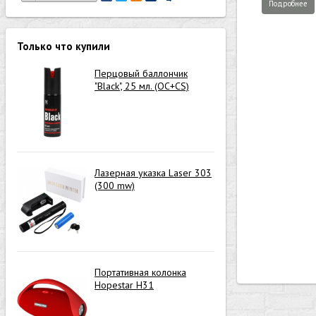
Подробнее
Только что купили
Перцовый баллончик
"Black", 25 мл. (OC+CS)
Лазерная указка Laser 303
(300 mw)
Портативная колонка
Hopestar H31