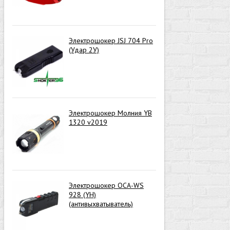
Электрошокер JSJ 704 Pro
(Удар 2У)
Электрошокер Молния YB
1320 v2019
Электрошокер ОСА-WS
928 (YH)
(антивыхватыватель)