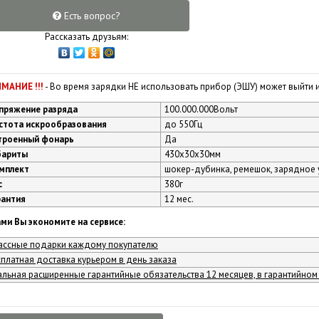
Есть вопрос?
Рассказать друзьям:
МАНИЕ !!!
- Во время зарядки НЕ использовать прибор (ЭШУ) может выйти и
пряжение разряда
100.000.000Вольт
стота искрообразования
до 550Гц
троенный фонарь
Да
бариты
430х30х30мм
мплект
шокер-дубинка, ремешок, зарядное у
с
380г
рантия
12 мес.
ами Вы экономите на сервисе:
ассные подарки каждому покупателю
сплатная доставка курьером в день заказа
альная расширенные гарантийные обязательства 12 месяцев, в гарантийном