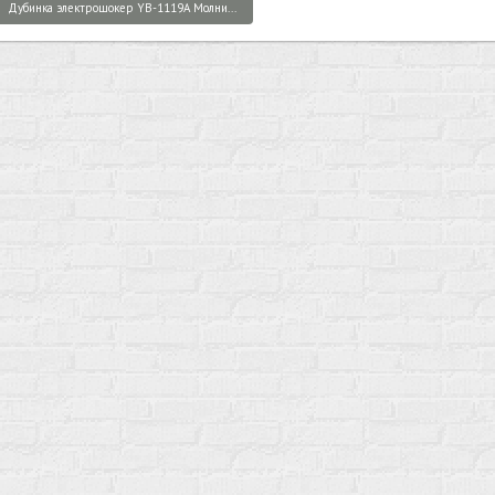
Дубинка электрошокер YB-1119A Молни...