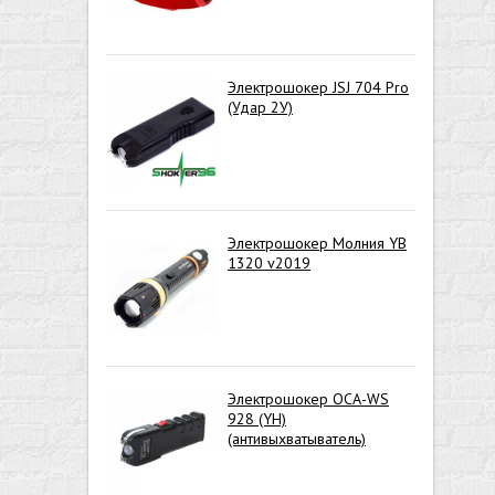
Электрошокер JSJ 704 Pro
(Удар 2У)
Электрошокер Молния YB
1320 v2019
Электрошокер ОСА-WS
928 (YH)
(антивыхватыватель)