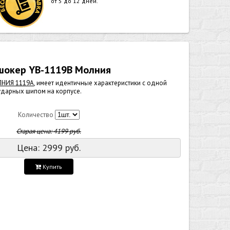
от 5 до 12 дней.
шокер YB-1119B Молния
НИЯ 1119А
, имеет идентичные характеристики с одной
 ударных шипом на корпусе.
Количество
Старая цена:
4199
руб.
Цена:
2999
руб.
Купить