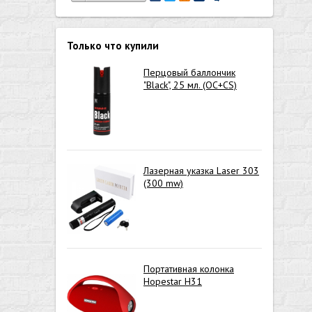
Только что купили
Перцовый баллончик
"Black", 25 мл. (OC+CS)
Лазерная указка Laser 303
(300 mw)
Портативная колонка
Hopestar H31