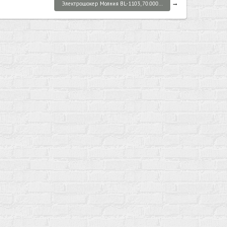
→
Электрошокер Молния BL-1103, 70.000...