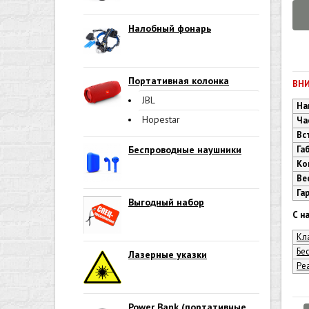
Налобный фонарь
Портативная колонка
ВНИ
JBL
На
Hopestar
Ча
Вс
Беспроводные наушники
Га
Ко
Ве
Га
Выгодный набор
С н
Кл
Бе
Лазерные указки
Ре
Power Bank (портативные