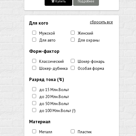
Купить
Подробнее
сбросить все
Для кого
Мужской
Женский
Для авто
Для охраны
Форм-фактор
Классический
Шокер-фонарь
Шокер-дубинка
Особая форма
Разряд тока (↯)
до 15 Млн.Вольт
до 20 Млн.Вольт
до 50 Млн.Вольт
до 100 Млн.Вольт (!)
Материал
Металл
Пластик