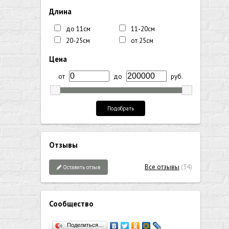
Длина
до 11см
11-20см
20-25см
от 25см
Цена
от
до
руб.
Подобрать
Отзывы
Все отзывы
(34)
Оставить отзыв
Сообщество
Поделиться…