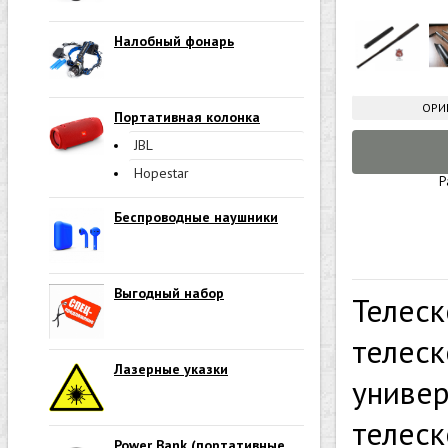
Налобный фонарь
ОРИ
Портативная колонка
JBL
Hopestar
Р
Беспроводные наушники
Выгодный набор
Телеск
телеск
Лазерные указки
универ
телеск
Power Bank (портативные