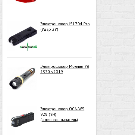
Электрошокер JSJ 704 Pro
(Удар 2У)
Электрошокер Молния YB
1320 v2019
Электрошокер ОСА-WS
928 (YH)
(антивыхватыватель)