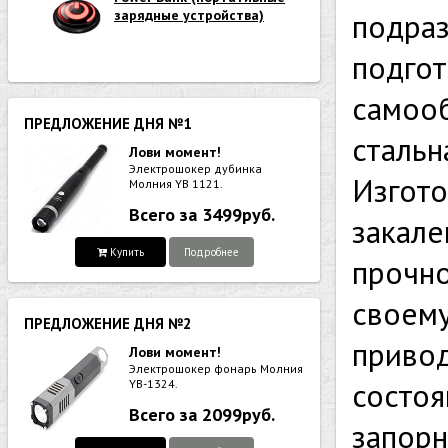
зарядные устройства)
подраз
подгот
самооб
ПРЕДЛОЖЕНИЕ ДНЯ №1
стальн
Лови момент!
Электрошокер дубинка
Изгото
Молния YB 1121.
Всего за 3499руб.
закале
Купить
Подробнее
прочно
своему
ПРЕДЛОЖЕНИЕ ДНЯ №2
привод
Лови момент!
Электрошокер фонарь Молния
состоя
YB-1324.
Всего за 2099руб.
запорн