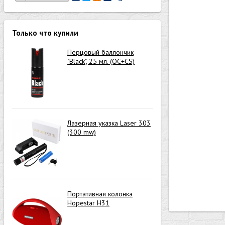
Только что купили
Перцовый баллончик
"Black", 25 мл. (OC+CS)
Лазерная указка Laser 303
(300 mw)
Портативная колонка
Hopestar H31