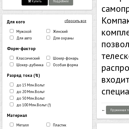
Купить
Подробнее
самопр
Компак
сбросить все
Для кого
компле
Мужской
Женский
Для авто
Для охраны
позвол
Форм-фактор
телеск
Классический
Шокер-фонарь
распро
Шокер-дубинка
Особая форма
Разряд тока (↯)
входит
до 15 Млн.Вольт
специа
до 20 Млн.Вольт
до 50 Млн.Вольт
до 100 Млн.Вольт (!)
←
Пружинная т
Материал
Металл
Пластик