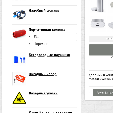
Налобный фонарь
Портативная колонка
JBL
ОРИ
Hopestar
Беспроводные наушники
Р
Выгодный набор
Удобный и ком
Металлический к
←
Лазерные указки
Power Bank 
Power Bank (портативные