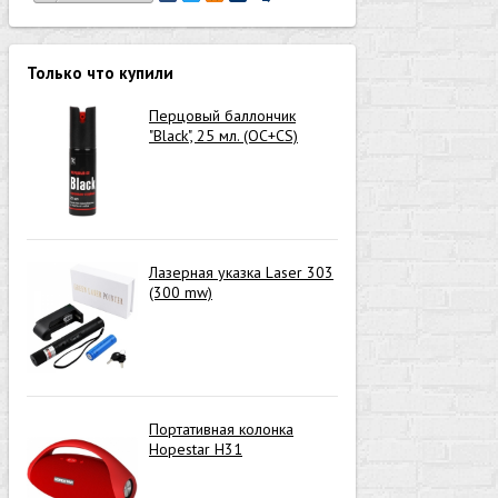
Только что купили
Перцовый баллончик
"Black", 25 мл. (OC+CS)
Лазерная указка Laser 303
(300 mw)
Портативная колонка
Hopestar H31