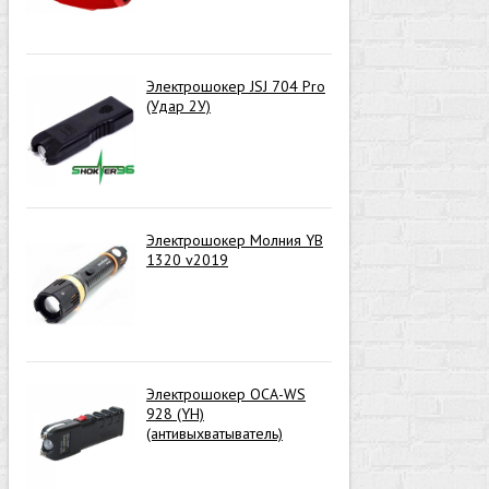
Электрошокер JSJ 704 Pro
(Удар 2У)
Электрошокер Молния YB
1320 v2019
Электрошокер ОСА-WS
928 (YH)
(антивыхватыватель)