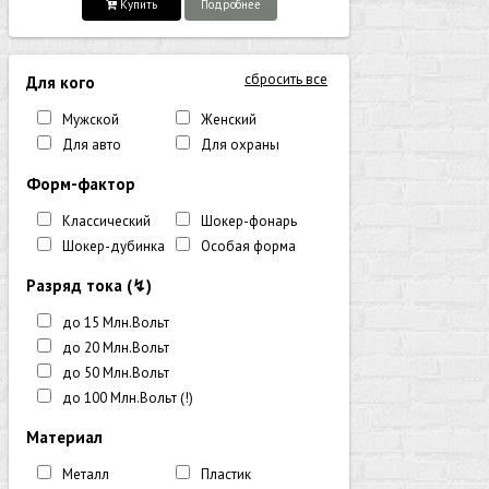
Купить
Подробнее
сбросить все
Для кого
Мужской
Женский
Для авто
Для охраны
Форм-фактор
Классический
Шокер-фонарь
Шокер-дубинка
Особая форма
Разряд тока (↯)
до 15 Млн.Вольт
до 20 Млн.Вольт
до 50 Млн.Вольт
до 100 Млн.Вольт (!)
Материал
Металл
Пластик