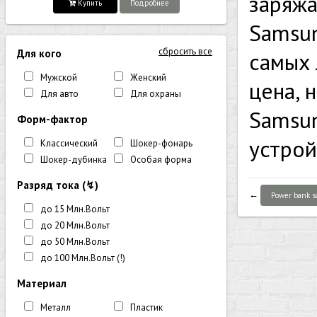
заряжа
Купить
Подробнее
Samsun
сбросить все
Для кого
самых 
Мужской
Женский
цена, 
Для авто
Для охраны
Samsun
Форм-фактор
устрой
Классический
Шокер-фонарь
Шокер-дубинка
Особая форма
Разряд тока (↯)
←
Power bank 
до 15 Млн.Вольт
до 20 Млн.Вольт
до 50 Млн.Вольт
до 100 Млн.Вольт (!)
Материал
Металл
Пластик