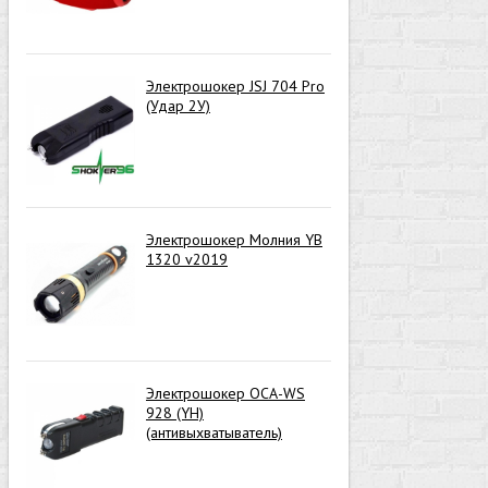
Электрошокер JSJ 704 Pro
(Удар 2У)
Электрошокер Молния YB
1320 v2019
Электрошокер ОСА-WS
928 (YH)
(антивыхватыватель)