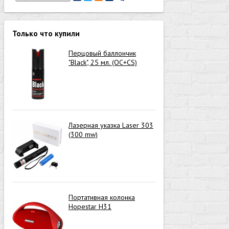
Только что купили
Перцовый баллончик
"Black", 25 мл. (OC+CS)
Лазерная указка Laser 303
(300 mw)
Портативная колонка
Hopestar H31