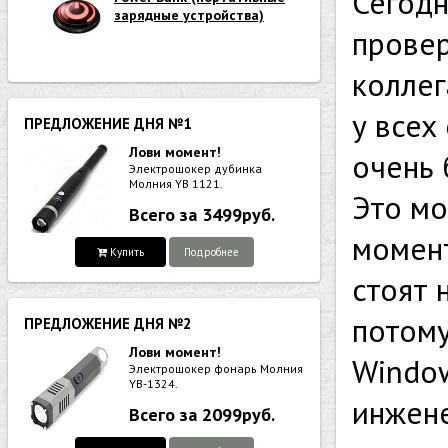
Сегодн
зарядные устройства)
провер
коллег
у всех
ПРЕДЛОЖЕНИЕ ДНЯ №1
Лови момент!
очень 
Электрошокер дубинка
Молния YB 1121.
Это мо
Всего за 3499руб.
момент
Купить
Подробнее
стоят 
потому
ПРЕДЛОЖЕНИЕ ДНЯ №2
Лови момент!
Window
Электрошокер фонарь Молния
YB-1324.
инжене
Всего за 2099руб.