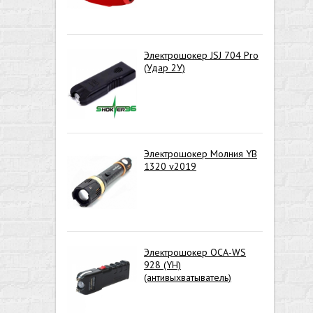
Электрошокер JSJ 704 Pro
(Удар 2У)
Электрошокер Молния YB
1320 v2019
Электрошокер ОСА-WS
928 (YH)
(антивыхватыватель)