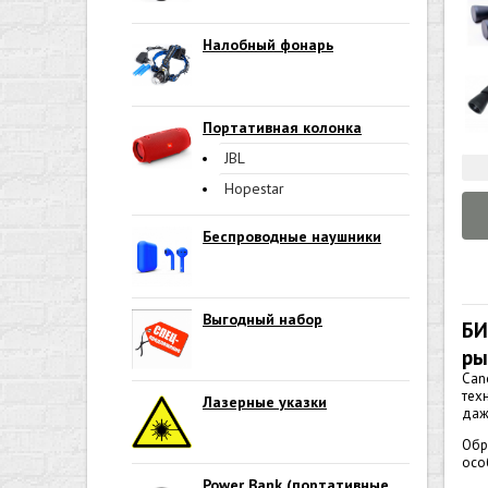
Налобный фонарь
Портативная колонка
JBL
Hopestar
Беспроводные наушники
Выгодный набор
БИ
ры
Can
тех
Лазерные указки
даж
Обр
осо
Power Bank (портативные