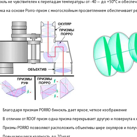
окль не чувствителен к перепадам температуры от -40 — до +50°C и обеспеч
ика на основе Porro-призм с многослойным просветлением обеспечивает р
Благодаря призмам PORRO бинокль дает яркое, четкое изображение
В отличии от ROOF призм одна призма перекрывает другую и повернута к 
Призмы PORRO позволяют расположить объективы шире окуляров и получ
Повышающаяся кратность до 70 крат