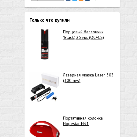
Только что купили
Перцовый баллончик
"Black", 25 мл. (OC+CS)
Лазерная указка Laser 303
(300 mw)
Портативная колонка
Hopestar H31