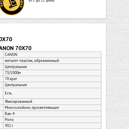
от 5 до 12 дней.
0X70
CANON 70X70
CANON
металл+ пластик, обрезиненный
Центральная
73/1000м
70 крат
Центральная
Есть
Фиксированный
Многослойное, просветляющее
Вак-4
Porro
932 г