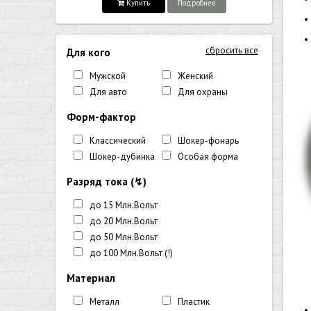
Купить
Подробнее
сбросить все
Для кого
Мужской
Женский
Для авто
Для охраны
Форм-фактор
Классический
Шокер-фонарь
Шокер-дубинка
Особая форма
Разряд тока (↯)
до 15 Млн.Вольт
до 20 Млн.Вольт
до 50 Млн.Вольт
до 100 Млн.Вольт (!)
Материал
Металл
Пластик