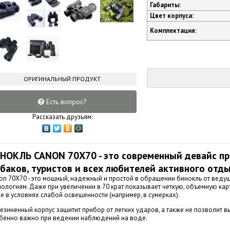
Габариты:
Цвет корпуса:
Комплектация:
ОРИГИНАЛЬНЫЙ ПРОДУКТ
Есть вопрос?
Рассказать друзьям:
НОКЛЬ CANON 70X70 - это современный девайс пр
баков, туристов и всех любителей активного отды
on 70X70 - это мощный, надежный и простой в обращении бинокль от вед
нологиям. Даже при увеличении в 70 крат показывает четкую, объемную ка
е в условиях слабой освещенности (например, в сумерках).
езиненный корпус защитит прибор от легких ударов, а также не позволит в
бенно важно при ведении наблюдений на воде.