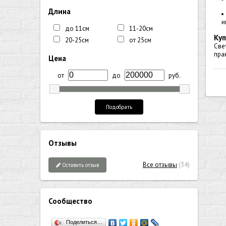
Длина
и
до 11см
11-20см
Куп
20-25см
от 25см
Све
пра
Цена
от
до
руб.
Подобрать
Отзывы
Все отзывы
(34)
Оставить отзыв
Сообщество
Поделиться…