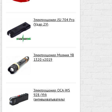
Электрошокер JSJ 704 Pro
(Удар 2У)
Электрошокер Молния YB
1320 v2019
Электрошокер ОСА-WS
928 (YH)
(антивыхватыватель)