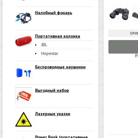
Налобный фонарь
ОРИ
Портативная колонка
JBL
Hopestar
Р
Беспроводные наушники
Выгодный набор
Лазерные указки
Power Bank (портативные