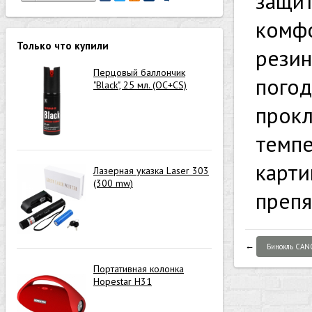
защит
комфо
Только что купили
резин
Перцовый баллончик
погод
"Black", 25 мл. (OC+CS)
прокл
темпе
карти
Лазерная указка Laser 303
(300 mw)
препя
←
Бинокль CAN
Портативная колонка
Hopestar H31