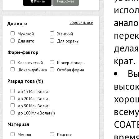
Купить
Подробнее
испол
анало
сбросить все
Для кого
перек
Мужской
Женский
Для авто
Для охраны
делая
Форм-фактор
крат.
Классический
Шокер-фонарь
Вы
Шокер-дубинка
Особая форма
Разряд тока (↯)
высок
до 15 Млн.Вольт
хорош
до 20 Млн.Вольт
до 50 Млн.Вольт
всему
до 100 Млн.Вольт (!)
COATE
Материал
время
Металл
Пластик