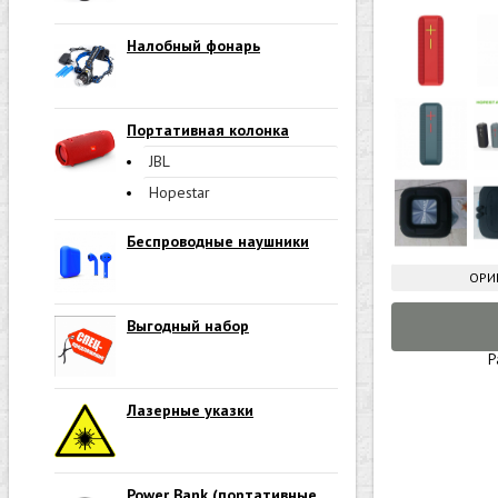
Налобный фонарь
Портативная колонка
JBL
Hopestar
Беспроводные наушники
ОРИ
Выгодный набор
Р
Лазерные указки
Power Bank (портативные