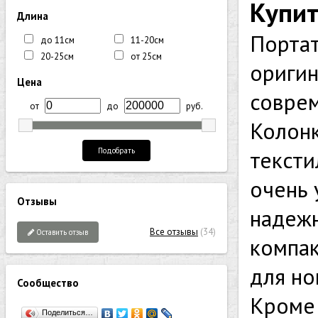
Купит
Длина
Портат
до 11см
11-20см
20-25см
от 25см
оригин
Цена
соврем
от
до
руб.
Колонк
тексти
Подобрать
очень 
Отзывы
надежн
Все отзывы
(34)
Оставить отзыв
компа
для но
Сообщество
Кроме 
Поделиться…