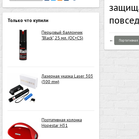
защища
повсед
Только что купили
Перцовый баллончик
"Black", 25 мл. (OC+CS)
←
Портативная 
Лазерная указка Laser 303
(300 mw)
Портативная колонка
Hopestar H31