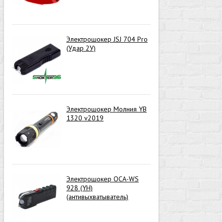
Электрошокер JSJ 704 Pro
(Удар 2У)
Электрошокер Молния YB
1320 v2019
Электрошокер ОСА-WS
928 (YH)
(антивыхватыватель)