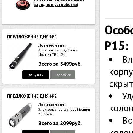
зарядные устройства)
Особ
ПРЕДЛОЖЕНИЕ ДНЯ №1
P15:
Лови момент!
Электрошокер дубинка
Молния YB 1121.
Вл
Всего за 3499руб.
корпу
Купить
Подробнее
скрыт
Уд
ПРЕДЛОЖЕНИЕ ДНЯ №2
Лови момент!
колон
Электрошокер фонарь Молния
YB-1324.
Во
Всего за 2099руб.
колон