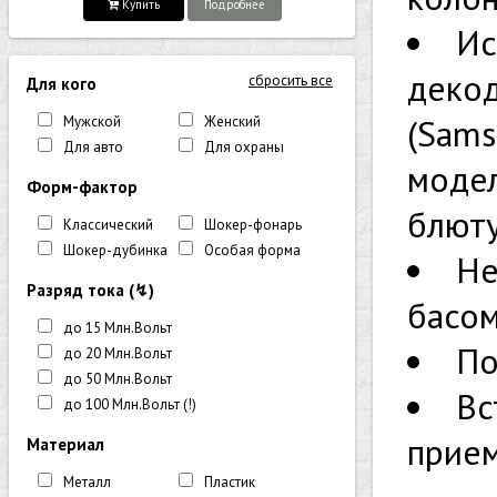
Купить
Подробнее
Ис
декод
сбросить все
Для кого
(Sams
Мужской
Женский
Для авто
Для охраны
модел
Форм-фактор
блюту
Классический
Шокер-фонарь
Шокер-дубинка
Особая форма
Не
Разряд тока (↯)
басом
до 15 Млн.Вольт
По
до 20 Млн.Вольт
до 50 Млн.Вольт
Вс
до 100 Млн.Вольт (!)
прием
Материал
Металл
Пластик