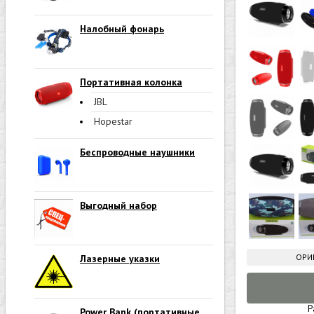
Налобный фонарь
Портативная колонка
JBL
Hopestar
Беспроводные наушники
Выгодный набор
ОРИ
Лазерные указки
Р
Power Bank (портативные