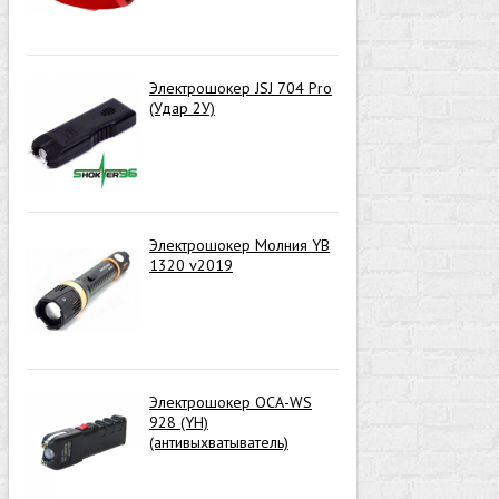
Электрошокер JSJ 704 Pro
(Удар 2У)
Электрошокер Молния YB
1320 v2019
Электрошокер ОСА-WS
928 (YH)
(антивыхватыватель)