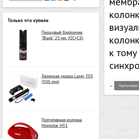
мембра
колонк
Только что купили
визуал
Перцовый баллончик
колонк
"Black", 25 мл. (OC+CS)
к тому
синхро
Лазерная указка Laser 303
(300 mw)
←
Портативная 
Портативная колонка
Hopestar H31