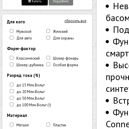
Купить
Подробнее
Нев
басом
сбросить все
Для кого
Под
Мужской
Женский
Фун
Для авто
Для охраны
Форм-фактор
смарт
Классический
Шокер-фонарь
Выс
Шокер-дубинка
Особая форма
прочн
Разряд тока (↯)
до 15 Млн.Вольт
синте
до 20 Млн.Вольт
Вст
до 50 Млн.Вольт
до 100 Млн.Вольт (!)
Фун
Материал
Conne
Металл
Пластик