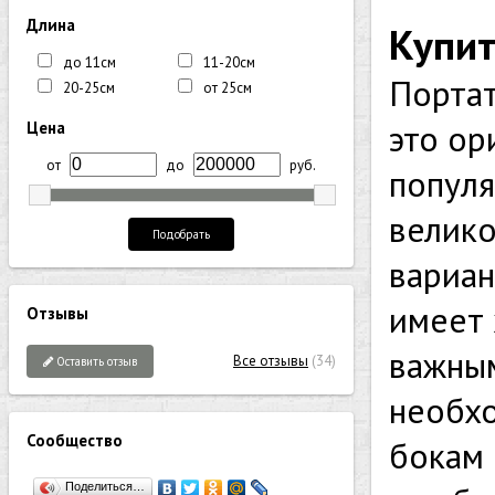
Длина
Купит
до 11см
11-20см
Портат
20-25см
от 25см
это ор
Цена
от
до
руб.
популя
велик
Подобрать
вариан
имеет 
Отзывы
важным
Все отзывы
(34)
Оставить отзыв
необхо
Сообщество
бокам
Поделиться…