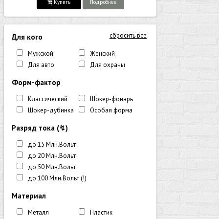
Купить
Подробнее
сбросить все
Для кого
Мужской
Женский
Для авто
Для охраны
Форм-фактор
Классический
Шокер-фонарь
Шокер-дубинка
Особая форма
Разряд тока (↯)
до 15 Млн.Вольт
до 20 Млн.Вольт
до 50 Млн.Вольт
до 100 Млн.Вольт (!)
Материал
Металл
Пластик