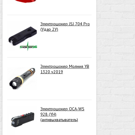
Электрошокер JSJ 704 Pro
(Удар 2У)
Электрошокер Молния YB
1320 v2019
Электрошокер ОСА-WS
928 (YH)
(антивыхватыватель)