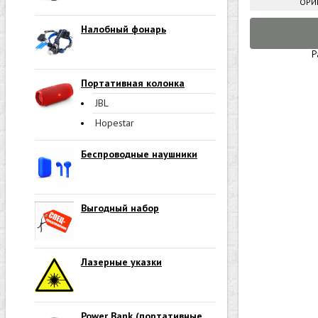
ОРИ
Налобный фонарь
Р
Портативная колонка
JBL
Hopestar
Беспроводные наушники
Выгодный набор
Лазерные указки
Power Bank (портативные