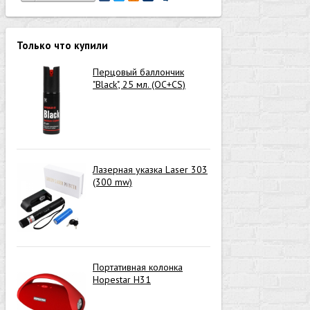
Только что купили
Перцовый баллончик
"Black", 25 мл. (OC+CS)
Лазерная указка Laser 303
(300 mw)
Портативная колонка
Hopestar H31