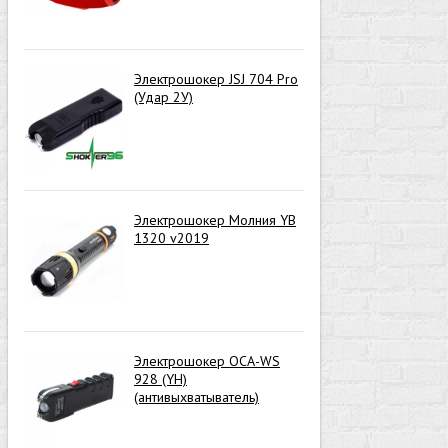
Электрошокер JSJ 704 Pro
(Удар 2У)
Электрошокер Молния YB
1320 v2019
Электрошокер ОСА-WS
928 (YH)
(антивыхватыватель)