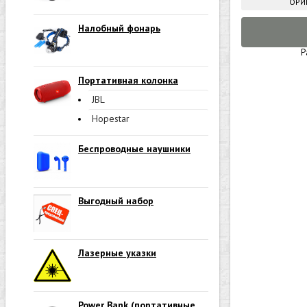
ОРИ
Налобный фонарь
Р
Портативная колонка
JBL
Hopestar
Беспроводные наушники
Выгодный набор
Лазерные указки
Power Bank (портативные