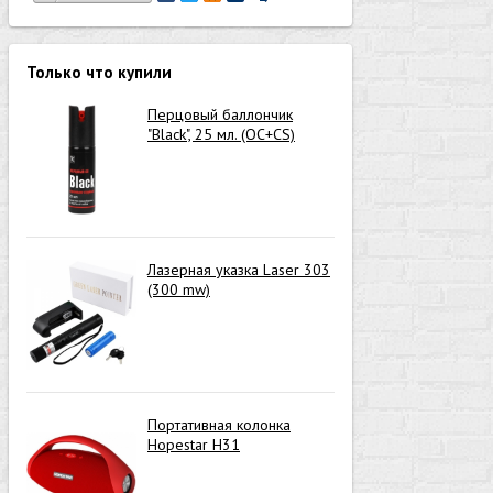
Только что купили
Перцовый баллончик
"Black", 25 мл. (OC+CS)
Лазерная указка Laser 303
(300 mw)
Портативная колонка
Hopestar H31