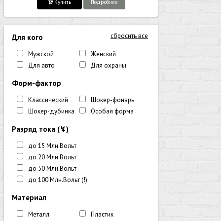
Купить
Подробнее
сбросить все
Для кого
Мужской
Женский
Для авто
Для охраны
Форм-фактор
Классический
Шокер-фонарь
Шокер-дубинка
Особая форма
Разряд тока (↯)
до 15 Млн.Вольт
до 20 Млн.Вольт
до 50 Млн.Вольт
до 100 Млн.Вольт (!)
Материал
Металл
Пластик