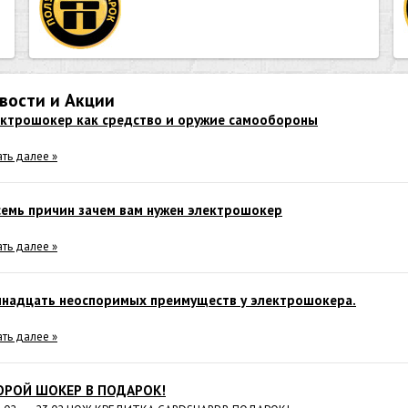
вости и Акции
ектрошокер как средство и оружие самообороны
ать далее »
емь причин зачем вам нужен электрошокер
ать далее »
инадцать неоспоримых преимуществ у электрошокера.
ать далее »
ОРОЙ ШОКЕР В ПОДАРОК!