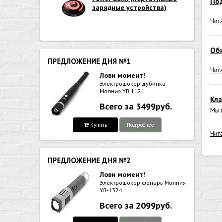
По
зарядные устройства)
Чит
Об
ПРЕДЛОЖЕНИЕ ДНЯ №1
Чит
Лови момент!
Электрошокер дубинка
Молния YB 1121.
Кла
Всего за 3499руб.
Мы 
Купить
Подробнее
Чит
ПРЕДЛОЖЕНИЕ ДНЯ №2
Лови момент!
Электрошокер фонарь Молния
YB-1324.
Всего за 2099руб.