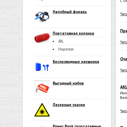
С 0
Налобный фонарь
Чит
Пре
Портативная колонка
JBL
Чит
Hopestar
Оче
Беспроводные наушники
Чит
Выгодный набор
АКЦ
Инт
Вел
Лазерные указки
Чит
Power Bank (портативные