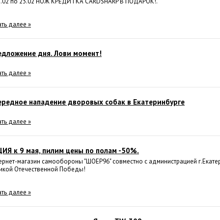
5.02 по 23.02 НОЖ КРЕДИТКА CARDSHARP В ПОДАРОК!.
ать далее »
дложение дня. Лови момент!
ать далее »
редное нападение дворовых собак в Екатеринбурге
ать далее »
ИЯ к 9 мая, пилим цены по полам -50%.
ернет-магазин самообороны "ШОЕР96" совместно с администрацией г.Екат
икой Отечественной Победы!
ать далее »