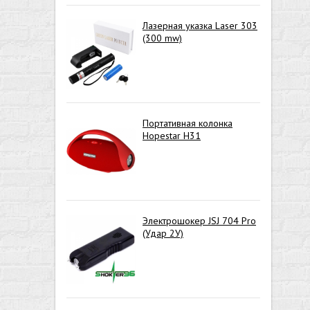
Лазерная указка Laser 303
(300 mw)
Портативная колонка
Hopestar H31
Электрошокер JSJ 704 Pro
(Удар 2У)