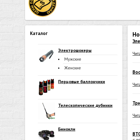
Каталог
Но
Эл
Электрошокеры
Чит
Мужские
Женские
Вос
Перцовые баллончики
Чит
Тр
Телескопические дубинки
Чит
Бинокли
ВТ